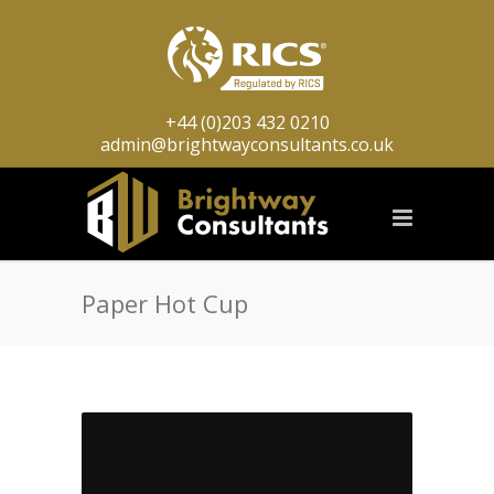
+44 (0)203 432 0210
admin@brightwayconsultants.co.uk
Paper Hot Cup